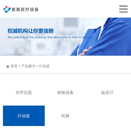
首页
>
产品展示
>
行动器
光学仪器
检验设备
血压计
行动器
轮椅