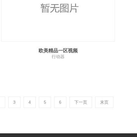
欧美精品一区视频
行动器
2
3
4
5
6
下一页
末页