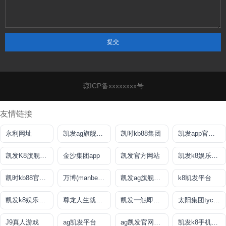
琼ICP备xxxxxxxx号
友情链接
永利网址
凯发ag旗舰官网
凯时kb88集团
凯发app官网登录
凯发K8旗舰厅最新版
金沙集团app
凯发官方网站
凯发k8娱乐官网
凯时kb88官方正版网站
万博(manbetx)电子官方网址
凯发ag旗舰厅官网
k8凯发平台
凯发k8娱乐娱乐手机版
尊龙人生就是博网站
凯发一触即发官方网站
太阳集团tyc登陆
J9真人游戏
ag凯发平台
ag凯发官网登录入口
凯发k8手机网页