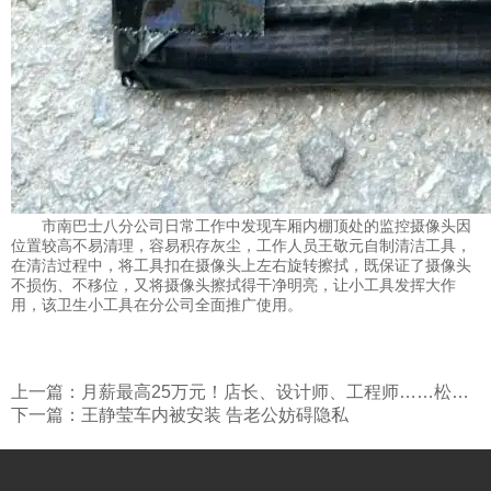
市南巴士八分公司日常工作中发现车厢内棚顶处的监控摄像头因
位置较高不易清理，容易积存灰尘，工作人员王敬元自制清洁工具，
在清洁过程中，将工具扣在摄像头上左右旋转擦拭，既保证了摄像头
不损伤、不移位，又将摄像头擦拭得干净明亮，让小工具发挥大作
用，该卫生小工具在分公司全面推广使用。
上一篇：月薪最高25万元！店长、设计师、工程师……松江这15家企业正在招人→
下一篇：王静莹车内被安装 告老公妨碍隐私