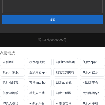
琼ICP备xxxxxxxx号
友情链接
永利网址
凯发ag旗舰官网
凯时kb88集团
凯发app官网登录
凯发K8旗舰厅最新版
金沙集团app
凯发官方网站
凯发k8娱乐官网
凯时kb88官方正版网站
万博(manbetx)电子官方网址
凯发ag旗舰厅官网
k8凯发平台
凯发k8娱乐娱乐手机版
尊龙人生就是博网站
凯发一触即发官方网站
太阳集团tyc登陆
J9真人游戏
ag凯发平台
ag凯发官网登录入口
凯发k8手机网页