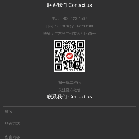
联系我们 Contact us
电话：400-123-4567
邮箱：admin@youweb.com
地址：广东省广州市天河区88号
扫一扫二维码
关注官方微信
联系我们 Contact us