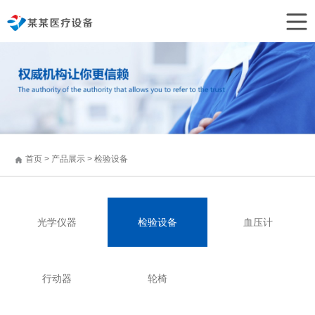
首页
>
产品展示
>
检验设备
光学仪器
检验设备
血压计
行动器
轮椅