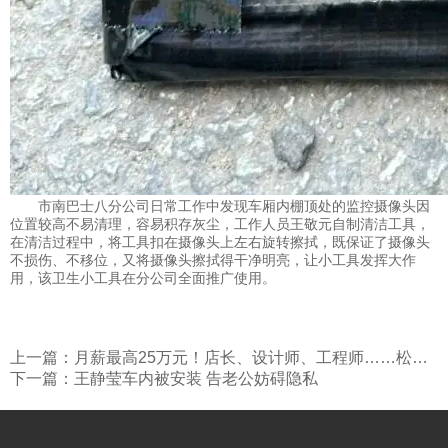
市南巴士八分公司日常工作中发现车厢内棚顶处的监控摄像头因
位置较高不易清理，容易积存灰尘，工作人员王敬元自制清洁工具，
在清洁过程中，将工具扣在摄像头上左右旋转擦拭，既保证了摄像头
不损伤、不移位，又将摄像头擦拭得干净明亮，让小工具发挥大作
用，该卫生小工具在分公司全面推广使用。
上一篇：月薪最高25万元！店长、设计师、工程师……松江这15家企业正在招人→
下一篇：王静莹车内被安装 告老公妨碍隐私