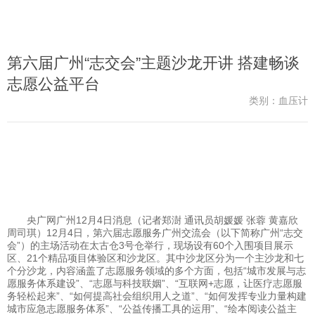
第六届广州“志交会”主题沙龙开讲 搭建畅谈
志愿公益平台
类别：血压计
央广网广州12月4日消息（记者郑澍 通讯员胡媛媛 张蓉 黄嘉欣
周司琪）12月4日，第六届志愿服务广州交流会（以下简称广州“志交
会”）的主场活动在太古仓3号仓举行，现场设有60个入围项目展示
区、21个精品项目体验区和沙龙区。其中沙龙区分为一个主沙龙和七
个分沙龙，内容涵盖了志愿服务领域的多个方面，包括“城市发展与志
愿服务体系建设”、“志愿与科技联姻”、“互联网+志愿，让医疗志愿服
务轻松起来”、“如何提高社会组织用人之道”、“如何发挥专业力量构建
城市应急志愿服务体系”、“公益传播工具的运用”、“绘本阅读公益主