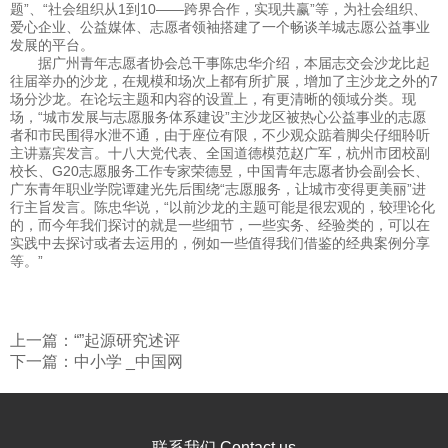
题”、“社会组织从1到10——跨界合作，实现共赢”等，为社会组织、
爱心企业、公益媒体、志愿者领袖搭建了一个畅谈羊城志愿公益事业
发展的平台。
据广州青年志愿者协会总干事陈忠华介绍，本届志交会沙龙比起
往届举办的沙龙，在规模和场次上都有所扩展，增加了主沙龙之外的7
场分沙龙。在论坛主题和内容的设置上，有更清晰的领域分类。现
场，“城市发展与志愿服务体系建设”主沙龙区被热心公益事业的志愿
者和市民围得水泄不通，由于座位有限，不少观众踮着脚尖仔细聆听
主讲嘉宾发言。十八大党代表、全国道德模范赵广军，杭州市团校副
校长、G20志愿服务工作专家荣德昱，中国青年志愿者协会副会长、
广东青年职业学院谭建光先后围绕“志愿服务，让城市变得更美丽”进
行主旨发言。陈忠华说，“以前沙龙的主题可能是很宏观的，较理论化
的，而今年我们探讨的就是一些细节，一些实务、经验类的，可以在
实践中去探讨或者去运用的，例如一些值得我们借鉴的经典案例分享
等。”
上一篇：“”起源研究述评
下一篇：中小学 _中国网
联系我们 Contact us