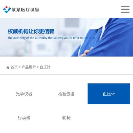
首页
>
产品展示
>
血压计
光学仪器
检验设备
血压计
行动器
轮椅