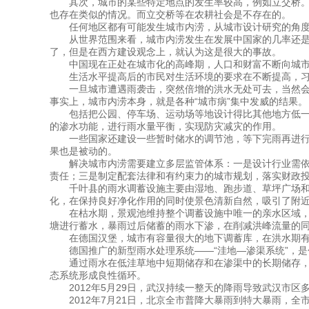
其次，城市的某些特定地点的发生率较高，例如立交桥。随
也存在类似的情况。而立交桥等在农耕社会是不存在的。
任何地区都有可能发生城市内涝，从城市设计研究的角度
从世界范围来看，城市内涝发生在发展中国家的几率还是比
了，但是在西方建设观念上，就认为这是很大的事故。
中国现在正处在城市化的高峰期，人口和财富不断向城市集
生活水平提高后的市民对生活环境的要求在不断提高，习
一旦城市遭遇雨袭击，突然倍增的洪水无处可去，当然会在城
事实上，城市内涝本身，就是各种“城市病”集中发威的结果。
包括把公园、停车场、运动场等地设计得比其他地方低一点
的渗水功能，进行雨水量平衡，实现防灾减灾的作用。
一些国家还建设一些暂时储水的调节池，等下完雨再进行二
果也是被动的。
解决城市内涝需要建立多层监管体系：一是设计行业需依照
责任；三是制定配套法律和有约束力的城市规划，落实财政
千叶县的雨水调蓄设施主要由湿地、跑步道、草坪广场和游
化，在保持良好净化作用的同时使景色清新自然，吸引了附
在枯水期，景观池维持整个调蓄设施中唯一的亲水区域，人
塘进行蓄水，暴雨过后储蓄的雨水下渗，在削减洪峰流量的
在德国汉堡，城市有容量很大的地下调蓄库，在洪水期有很
德国推广的新型雨水处理系统——“洼地—渗渠系统”，是
通过雨水在低洼草地中短期储存和在渗渠中的长期储存，保
态系统形成良性循环。
2012年5月29日，武汉持续一整天的降雨导致武汉市区
2012年7月21日，北京全市普降大暴雨到特大暴雨，全市