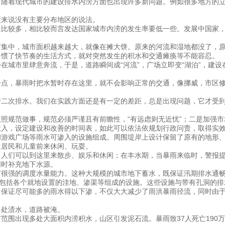
着现代城市的建设排水内涝方面也出现许多新问题。例如很多地方的立
来说没有主要分布地区的说法。
较多，相比较而言发达国家城市内涝的发生率要低一些。发展中国家，
中，城市面积越来越大，就像在摊大饼。原来的河流和湿地都没了，原
惯了快节奏的生活方式，就对突然发生的积水和交通瘫痪等不能容忍。
市里肆意奔流，于是，道路瞬间成“河流”，广场立即变“湖泊”，建设
，暴雨时把水暂时存在这里，就不会影响正常的交通，像挪威，市区修
次排水。我们在实践方面还是有一定的差距，总是出现问题，它才受到
规范做事，规范必须严谨且有前瞻性，“有远虑则无近忧”；二是加强市
投入，设定建设和改善的时间表，如此可以依法依规划行政问责，取得实
戏广场等雨水可渗入的设施组成。周围堤岸上设计保留了原有的地形、
近居民和儿童前来休闲、玩耍。
们可以到这里来散步、娱乐和休闲；在丰水期，当暴雨来临时，警报提
同时补充地下水源。
强的调度水量能力。这种大规模的城市地下蓄水，既保证汛期排水通畅
包括各个就地设置的洼地、渗渠等组成的设施。这些设施与带有孔洞的排
证尽可能多的雨水得以下渗，不仅大大减少了雨洪暴雨径流，同时由于
多处渍水，道路被淹。
范围出现多处大面积内涝积水，山区引发泥石流。暴雨致37人死亡190