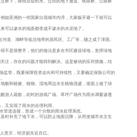
交桥下，降雨后会积水。过街的地下通道、铁路桥、公路桥
例如亚洲的一些国家出现城市内涝，大家躲开避一下就可以
来可以渗水的地面都变成不渗水的水泥地了。
在河道、湖畔等低洼地带的居民区、工厂等，随之成了泽国。
得不是很整齐，他们的做法是多在市区建设绿地，发挥绿地
关注，存在的问题才能得到解决。这是被动的应对措施，结
场监管，既要保障投资走向和可持续性，又要确定保险公司的
效。
地貌和植被、植物。湿地周边水生植物茂盛，坡面上做了绿
醒游人疏散，此时的游戏广场、草坪广场作为雨水调蓄渗透
，又实现了雨水的合理利用。
水管道连接，形成一个分散的雨水处理系统。
及时补充了地下水，可以防止地面沉降，从而使城市水文生
万人受灾，经济损失近百亿。