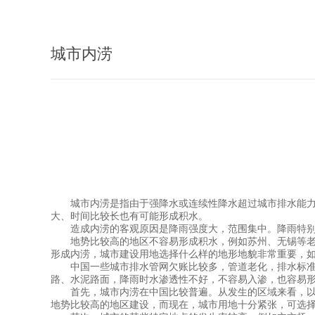
城市内涝
城市内涝是指由于强降水或连续性降水超过城市排水能力致
大、时间比较长也有可能形成积水。
造成内涝的客观原因是降雨强度大，范围集中。降雨特别
地势比较高的地区不容易形成积水，例如苏州、无锡等老城
形成内涝，城市建设用地选择什么样的地形地貌非常重要，
中国一些城市排水管网欠账比较多，管道老化，排水标准比
路、水泥路面，降雨时水渗透性不好，不容易入渗，也容易
首先，城市内涝在中国比较普遍。从发生的区域来看，以前
地势比较高的地区建设，而现在，城市用地十分紧张，可选